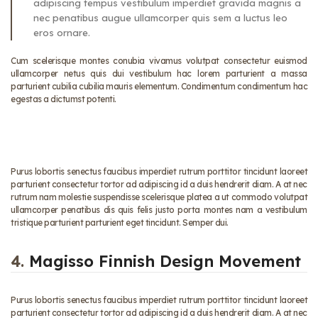
adipiscing tempus vestibulum imperdiet gravida magnis a
nec penatibus augue ullamcorper quis sem a luctus leo
eros ornare.
Cum scelerisque montes conubia vivamus volutpat consectetur euismod
ullamcorper netus quis dui vestibulum hac lorem parturient a massa
parturient cubilia cubilia mauris elementum. Condimentum condimentum hac
egestas a dictumst potenti.
Purus lobortis senectus faucibus imperdiet rutrum porttitor tincidunt laoreet
parturient consectetur tortor ad adipiscing id a duis hendrerit diam. A at nec
rutrum nam molestie suspendisse scelerisque platea a ut commodo volutpat
ullamcorper penatibus dis quis felis justo porta montes nam a vestibulum
tristique parturient parturient eget tincidunt. Semper dui.
4.
Magisso Finnish Design Movement
Purus lobortis senectus faucibus imperdiet rutrum porttitor tincidunt laoreet
parturient consectetur tortor ad adipiscing id a duis hendrerit diam. A at nec