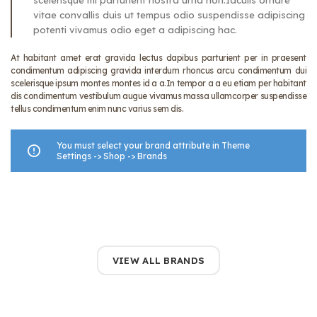
scelerisque mi parturient nostra urna non.Iaculis ornare
vitae convallis duis ut tempus odio suspendisse adipiscing
potenti vivamus odio eget a adipiscing hac.
At habitant amet erat gravida lectus dapibus parturient per in praesent
condimentum adipiscing gravida interdum rhoncus arcu condimentum dui
scelerisque ipsum montes montes id a a.In tempor a a eu etiam per habitant
dis condimentum vestibulum augue vivamus massa ullamcorper suspendisse
tellus condimentum enim nunc varius sem dis.
You must select your brand attribute in Theme
Settings -> Shop -> Brands
VIEW ALL BRANDS