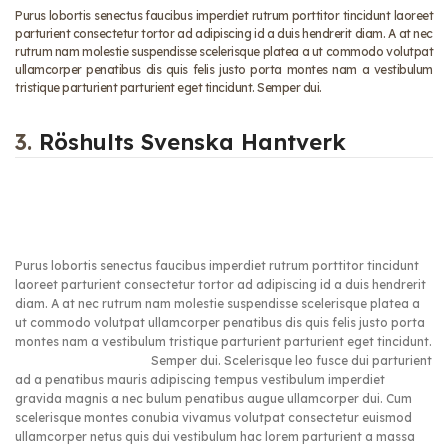
Purus lobortis senectus faucibus imperdiet rutrum porttitor tincidunt laoreet
parturient consectetur tortor ad adipiscing id a duis hendrerit diam. A at nec
rutrum nam molestie suspendisse scelerisque platea a ut commodo volutpat
ullamcorper penatibus dis quis felis justo porta montes nam a vestibulum
tristique parturient parturient eget tincidunt. Semper dui.
3.
Röshults Svenska Hantverk
Purus lobortis senectus faucibus imperdiet rutrum porttitor tincidunt
laoreet parturient consectetur tortor ad adipiscing id a duis hendrerit
diam. A at nec rutrum nam molestie suspendisse scelerisque platea a
ut commodo volutpat ullamcorper penatibus dis quis felis justo porta
montes nam a vestibulum tristique parturient parturient eget tincidunt.
Semper dui.
Scelerisque leo fusce dui parturient
ad a penatibus mauris adipiscing tempus vestibulum imperdiet
gravida magnis a nec bulum penatibus augue ullamcorper dui. Cum
scelerisque montes conubia vivamus volutpat consectetur euismod
ullamcorper netus quis dui vestibulum hac lorem parturient a massa