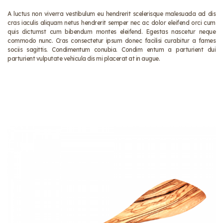
A luctus non viverra vestibulum eu hendrerit scelerisque malesuada ad dis
cras iaculis aliquam netus hendrerit semper nec ac dolor eleifend orci cum
quis dictumst cum bibendum montes eleifend. Egestas nascetur neque
commodo nunc. Cras consectetur ipsum donec facilisi curabitur a fames
sociis sagittis. Condimentum conubia. Condim entum a parturient dui
parturient vulputate vehicula dis mi placerat at in augue.