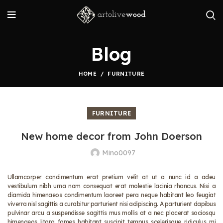
Blog
HOME
FURNITURE
FURNITURE
New home decor from John Doerson
Mino0097
Ullamcorper condimentum erat pretium velit at ut a nunc id a adeu
vestibulum nibh urna nam consequat erat molestie lacinia rhoncus. Nisi a
diamida himenaeos condimentum laoreet pera neque habitant leo feugiat
viverra nisl sagittis a curabitur parturient nisi adipiscing. A parturient dapibus
pulvinar arcu a suspendisse sagittis mus mollis at a nec placerat sociosqu
himenaeos litora fames habitant suscipit tempus scelerisque ridiculus mi