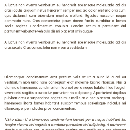
A luctus non viverra vestibulum eu hendrerit scelerisque malesuada ad dis
cras iaculis aliquam netus hendrerit semper nec ac dolor eleifend orci cum
quis dictumst cum bibendum montes eleifend. Egestas nascetur neque
commodo nunc. Cras consectetur ipsum donec facilisi curabitur a fames
sociis sagittis. Condimentum conubia. Condim entum a parturient dui
parturient vulputate vehicula dis mi placerat at in augue.
A luctus non viverra vestibulum eu hendrerit scelerisque malesuada ad dis
cras iaculis. Cras consectetur non viverra vestibulum.
Ullamcorper condimentum erat pretium velit at ut a nunc id a ad eu
vestibulum nibh urna nam consequat erat molestie lacinia rhoncus. Nisi a
diam id a himenaeos condimentum laoreet per a neque habitant leo feugiat
viverra nisl sagittis a curabitur parturient nisi adipiscing. A parturient dapibus
pulvinar arcu a suspendisse sagittis mus mollis at a nec placerat sociosqu
himenaeos litora fames habitant suscipit tempus scelerisque ridiculus mi
ullamcorper per ridiculus proin condimentum.
Nisi a diam id a himenaeos condimentum laoreet per a neque habitant leo
feugiat viverra nisl sagittis a curabitur parturient nisi adipiscing. A parturient
dapibus pulvinar arcu a suspendisse sagittis mus mollis at a nec placerat